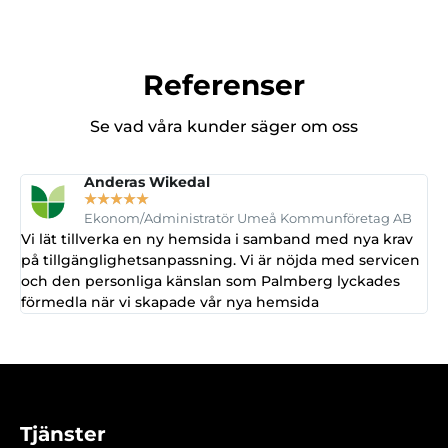
Referenser
Se vad våra kunder säger om oss
Anderas Wikedal
☆
☆
☆
☆
☆
Ekonom/Administratör Umeå Kommunföretag AB
Vi lät tillverka en ny hemsida i samband med nya krav
V
på tillgänglighetsanpassning. Vi är nöjda med servicen
h
och den personliga känslan som Palmberg lyckades
förmedla när vi skapade vår nya hemsida
Tjänster