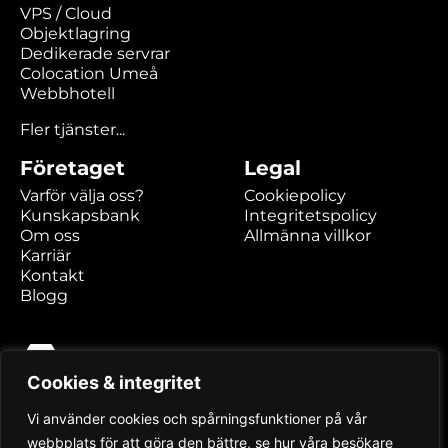
VPS / Cloud
Objektlagring
Dedikerade servrar
Colocation Umeå
Webbhotell
Fler tjänster...
Företaget
Legal
Varför välja oss?
Cookiepolicy
Kunskapsbank
Integritetspolicy
Om oss
Allmänna villkor
Karriär
Kontakt
Blogg
Cookies & integritet
Hexabyte AB
Kaserngatan 2
Vi använder cookies och spårningsfunktioner på vår
903 47 Umeå
webbplats för att göra den bättre, se hur våra besökare