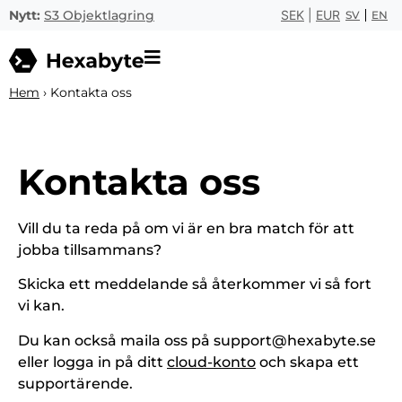
Nytt:
S3 Objektlagring
SEK
|
EUR
SV
EN
Hem
›
Kontakta oss
Kontakta oss
Vill du ta reda på om vi är en bra match för att
jobba tillsammans?
Skicka ett meddelande så återkommer vi så fort
vi kan.
Du kan också maila oss på support@hexabyte.se
eller logga in på ditt
cloud-konto
och skapa ett
supportärende.