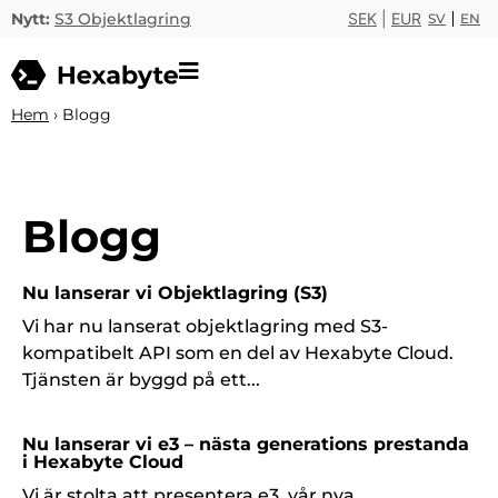
Nytt:
S3 Objektlagring
SEK
|
EUR
SV
EN
Hem
›
Blogg
Blogg
Nu lanserar vi Objektlagring (S3)
Vi har nu lanserat objektlagring med S3-
kompatibelt API som en del av Hexabyte Cloud.
Tjänsten är byggd på ett...
Nu lanserar vi e3 – nästa generations prestanda
i Hexabyte Cloud
Vi är stolta att presentera e3, vår nya