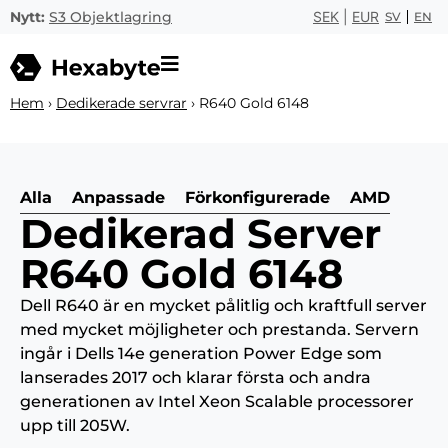
Nytt:
S3 Objektlagring
SEK
|
EUR
SV
EN
Hem
›
Dedikerade servrar
›
R640 Gold 6148
Alla
Anpassade
Förkonfigurerade
AMD
Dedikerad Server
R640 Gold 6148
Dell R640 är en mycket pålitlig och kraftfull server
med mycket möjligheter och prestanda. Servern
ingår i Dells 14e generation Power Edge som
lanserades 2017 och klarar första och andra
generationen av Intel Xeon Scalable processorer
upp till 205W.