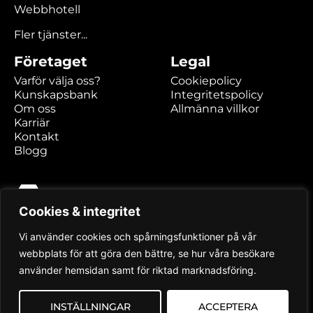
Webbhotell
Fler tjänster...
Företaget
Legal
Varför välja oss?
Cookiepolicy
Kunskapsbank
Integritetspolicy
Om oss
Allmänna villkor
Karriär
Kontakt
Blogg
Cookies & integritet
Hexabyte AB
Kaserngatan 2
Vi använder cookies och spårningsfunktioner på vår
903 47 Umeå
webbplats för att göra den bättre, se hur våra besökare
använder hemsidan samt för riktad marknadsföring.
Priser är angivna exkl. moms
INSTÄLLNINGAR
ACCEPTERA