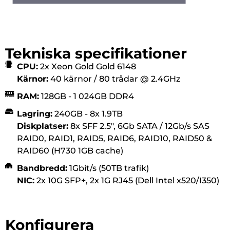
Tekniska specifikationer
CPU:
2x Xeon Gold Gold 6148
Kärnor:
40 kärnor / 80 trådar @ 2.4GHz
RAM:
128GB - 1 024GB DDR4
Lagring:
240GB - 8x 1.9TB
Diskplatser:
8x SFF 2.5", 6Gb SATA / 12Gb/s SAS
RAID0, RAID1, RAID5, RAID6, RAID10, RAID50 &
RAID60 (H730 1GB cache)
Bandbredd:
1Gbit/s (50TB trafik)
NIC:
2x 10G SFP+, 2x 1G RJ45 (Dell Intel x520/I350)
Konfigurera