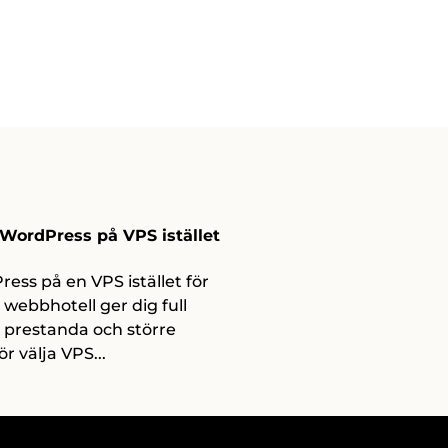
WordPress på VPS istället
l
ess på en VPS istället för
t webbhotell ger dig full
e prestanda och större
för välja VPS...