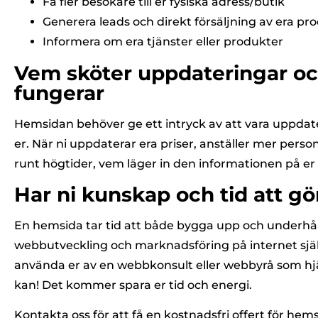
Få fler besökare till er fysiska adress/butik
Generera leads och direkt försäljning av era pr
Informera om era tjänster eller produkter
Vem sköter uppdateringar och
fungerar
Hemsidan behöver ge ett intryck av att vara uppdat
er. När ni uppdaterar era priser, anställer mer person
runt högtider, vem läger in den informationen på e
Har ni kunskap och tid att göra
En hemsida tar tid att både bygga upp och underhål
webbutveckling och marknadsföring på internet själ
använda er av en webbkonsult eller webbyrå som hjäl
kan! Det kommer spara er tid och energi.
Kontakta oss för att få en
kostnadsfri offert för hem