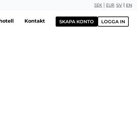
SEK
|
EUR
SV
EN
otell
Kontakt
SKAPA KONTO
LOGGA IN