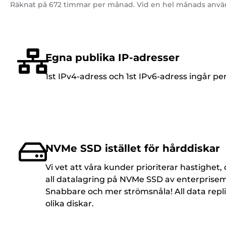
Räknat på 672 timmar per månad. Vid en hel månads använ
Egna publika IP-adresser
1st IPv4-adress och 1st IPv6-adress ingår per
NVMe SSD istället för hårddiskar
Vi vet att våra kunder prioriterar hastighet,
all datalagring på NVMe SSD av enterprisem
Snabbare och mer strömsnåla! All data repli
olika diskar.