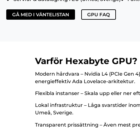
GÅ MED I VÄNTELISTAN
GPU FAQ
Varför Hexabyte GPU?
Modern hårdvara – Nvidia L4 (PCIe Gen 
energieffektiv Ada Lovelace-arkitektur.
Flexibla instanser – Skala upp eller ner ef
Lokal infrastruktur – Låga svarstider inom
Umeå, Sverige.
Transparent prissättning – Även mest pr