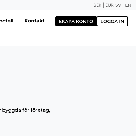
SEK
|
EUR
SV
EN
otell
Kontakt
SKAPA KONTO
LOGGA IN
r byggda för företag,