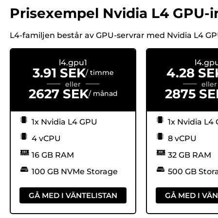
Prisexempel Nvidia L4 GPU-i
L4-familjen består av GPU-servrar med Nvidia L4 G
l4.gpu1
l4.gp
3.91 SEK
4.28 SE
/ timme
eller
eller
2627 SEK
2875 SE
/ månad
1x Nvidia L4 GPU
1x Nvidia L4
4 vCPU
8 vCPU
16 GB RAM
32 GB RAM
100 GB NVMe Storage
500 GB Stor
GÅ MED I VÄNTELISTAN
GÅ MED I VÄ