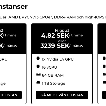
nstanser
PUer, AMD EPYC 7713 CPUer, DDR4 RAM och high-IOPS l
u2
l4.gpu3
K
4.82 SEK
/ timme
/ timme
eller
K
3239 SEK
/ månad
/ månad
 GPU
1x Nvidia L4 GPU
16 vCPU
64 GB RAM
age
1 TB Storage
NTELISTAN
GÅ MED I VÄNTELISTAN