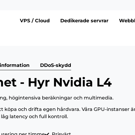
VPS / Cloud
Dedikerade servrar
Webbh
 information
DDoS-skydd
et - Hyr Nvidia L4
ering, högintensiva beräkningar och multimedia.
tt köpa och drifta egen hårdvara. Våra GPU-instanser ä
g latency och full kontroll.
urering per timme
Prisvärt