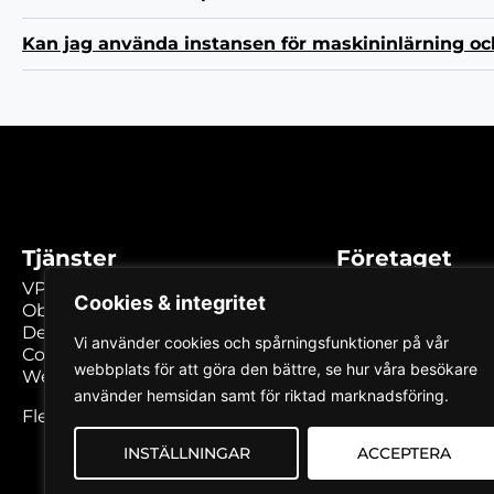
Kan jag använda instansen för maskininlärning oc
Tjänster
Företaget
VPS / Cloud
Varför välja oss?
Cookies & integritet
Objektlagring
Kunskapsbank
Dedikerade servrar
Om oss
Vi använder cookies och spårningsfunktioner på vår
Colocation Umeå
Karriär
webbplats för att göra den bättre, se hur våra besökare
Webbhotell
Kontakt
använder hemsidan samt för riktad marknadsföring.
Blogg
Fler tjänster...
INSTÄLLNINGAR
ACCEPTERA