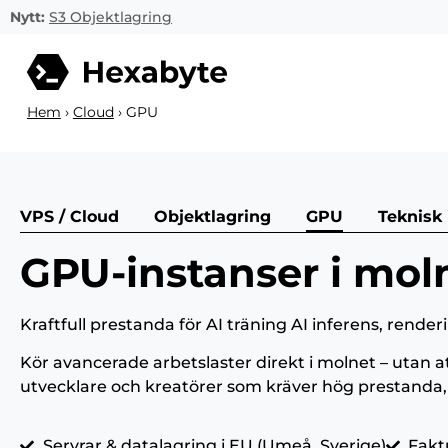
Nytt:
S3 Objektlagring
Hem
›
Cloud
›
GPU
VPS / Cloud
Objektlagring
GPU
Teknisk
GPU-instanser i moln
Kraftfull prestanda för AI träning AI inferens, rend
Kör avancerade arbetslaster direkt i molnet – utan a
utvecklare och kreatörer som kräver hög prestanda, lå
Servrar & datalagring i EU (Umeå, Sverige)
Fakt