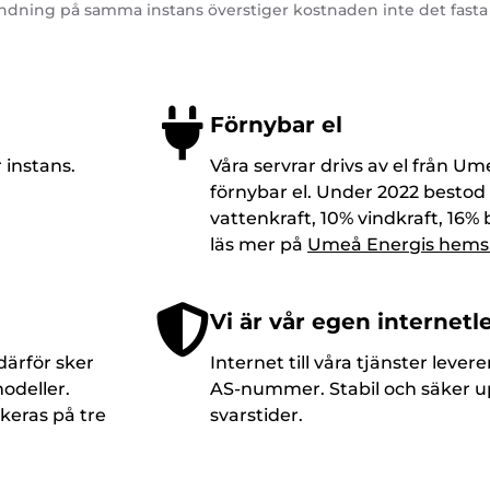
dning på samma instans överstiger kostnaden inte det fasta
Förnybar el
 instans.
Våra servrar drivs av el från U
förnybar el. Under 2022 bestod
vattenkraft, 10% vindkraft, 16% 
läs mer på
Umeå Energis hems
Vi är vår egen internetl
 därför sker
Internet till våra tjänster lever
odeller.
AS-nummer. Stabil och säker 
keras på tre
svarstider.