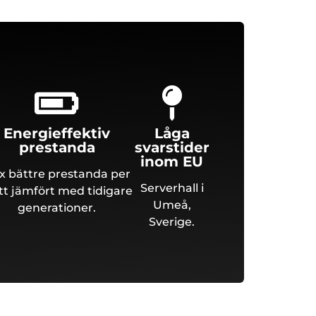
Energieffektiv
Låga
prestanda
svarstider
inom EU
5x bättre prestanda per
Serverhall i
t jämfört med tidigare
Umeå,
generationer.
Sverige.