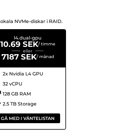
okala NVMe-diskar i RAID.
l4.dual-gpu
10.69 SEK
/ timme
eller
7187 SEK
/ månad
2x Nvidia L4 GPU
32 vCPU
128 GB RAM
2.5 TB Storage
GÅ MED I VÄNTELISTAN