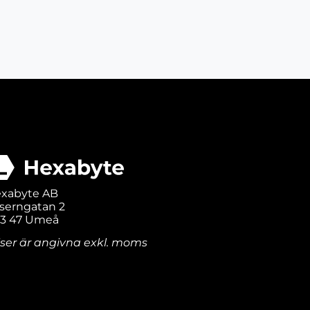
xabyte AB
serngatan 2
3 47 Umeå
iser är angivna exkl. moms