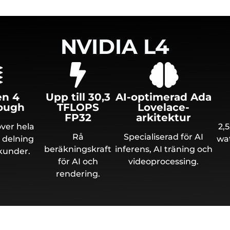
NVIDIA L4
en 4
Upp till 30,3
AI-optimerad Ada
ough
TFLOPS
Lovelace-
FP32
arkitektur
över hela
2,
Rå
Specialiserad för AI
 delning
wat
beräkningskraft
inferens, AI träning och
kunder.
för AI och
videoprocessing.
rendering.