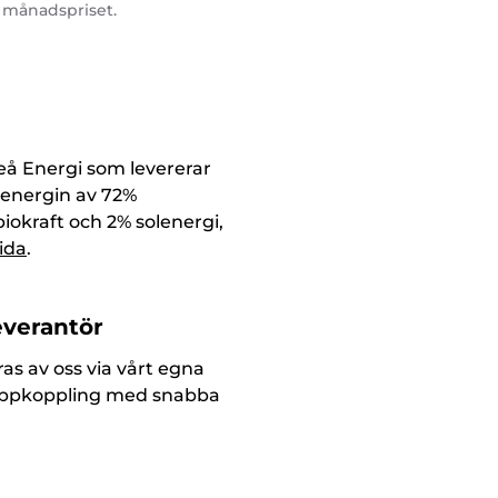
 månadspriset.
meå Energi som levererar
 energin av 72%
biokraft och 2% solenergi,
ida
.
everantör
eras av oss via vårt egna
uppkoppling med snabba