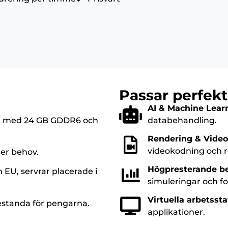
Passar perfekt
AI & Machine Lear
4) med 24 GB GDDR6 och
databehandling.
Rendering & Video
videokodning och r
ter behov.
Högpresterande b
 EU, servrar placerade i
simuleringar och f
Virtuella arbetssta
estanda för pengarna.
applikationer.