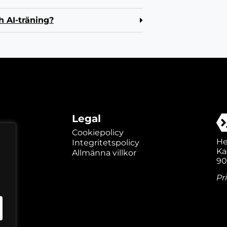
h AI-träning?
Legal
Cookiepolicy
He
Integritetspolicy
Ka
Allmänna villkor
90
Pr