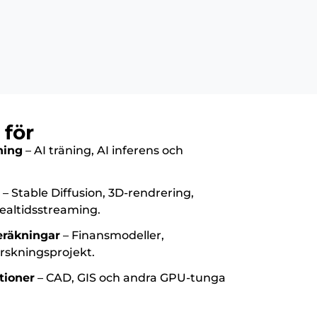
 för
ning
– AI träning, AI inferens och
–
Stable Diffusion,
3D-rendrering,
ealtidsstreaming.
eräkningar
– Finansmodeller,
orskningsprojekt.
tioner
– CAD, GIS och andra GPU-tunga