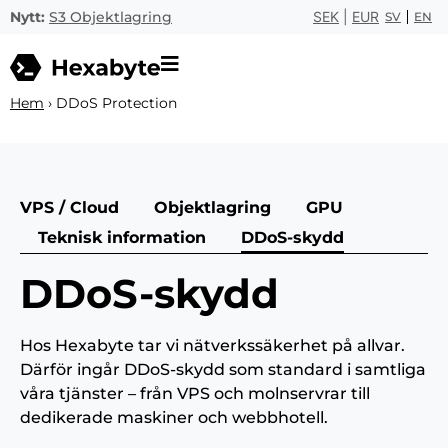
Nytt:
S3 Objektlagring
SEK
|
EUR
SV
EN
Hem
›
DDoS Protection
VPS / Cloud
Objektlagring
GPU
Teknisk information
DDoS-skydd
DDoS-skydd
Hos Hexabyte tar vi nätverkssäkerhet på allvar.
Därför ingår DDoS-skydd som standard i samtliga
våra tjänster – från VPS och molnservrar till
dedikerade maskiner och webbhotell.